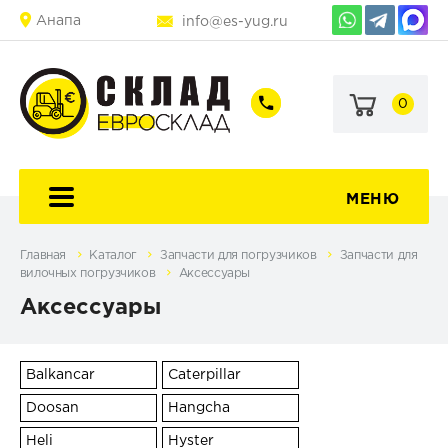
Анапа
info@es-yug.ru
0
+7
+7
(903)
(903)
463-
470-
60-
69-
92
79
МЕНЮ
Главная
Каталог
Запчасти для погрузчиков
Запчасти для
вилочных погрузчиков
Аксессуары
Аксессуары
Balkancar
Caterpillar
Doosan
Hangcha
Heli
Hyster