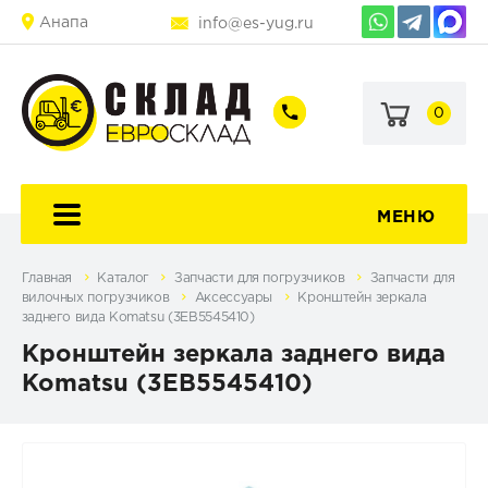
Анапа
info@es-yug.ru
0
+7
+7
(903)
(903)
463-
470-
60-
69-
92
79
МЕНЮ
Главная
Каталог
Запчасти для погрузчиков
Запчасти для
вилочных погрузчиков
Аксессуары
Кронштейн зеркала
заднего вида Komatsu (3EB5545410)
Кронштейн зеркала заднего вида
Komatsu (3EB5545410)