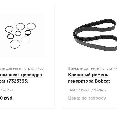
сти для мини-погрузчиков
Запчасти для мини-погрузчи
комплект цилиндра
Клиновый ремень
at (7325333)
генератора Bobcat
79527.8 / 93214.5
 7325333
Арт.: 79527.8 / 93214.5
0 руб.
Цена: по запросу