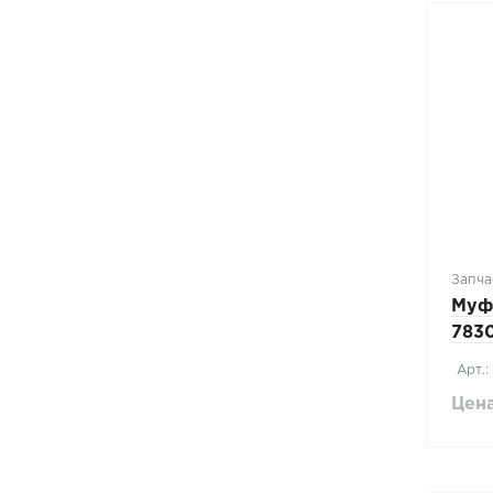
Запча
Муф
7830
Арт.:
Цена