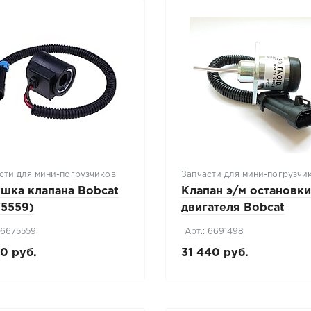
сти для мини-погрузчиков
Запчасти для мини-погрузчи
ушка клапана Bobcat
Клапан э/м остановк
75559)
двигателя Bobcat
ОРИГИНАЛ (6691498
 6675559
Арт.: 6691498
0 руб.
31 440 руб.