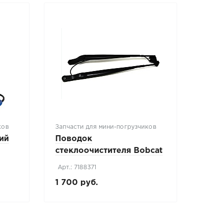
ков
Запчасти для мини-погрузчиков
ий
Поводок
стеклоочистителя Bobcat
(7188371)
Арт.: 7188371
1 700 руб.