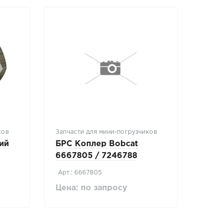
ков
Запчасти для мини-погрузчиков
ий
БРС Коплер Bobcat
6667805 / 7246788
Арт.: 6667805
Цена: по запросу