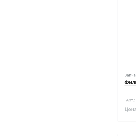
Запча
Фил
Арт.:
Цена