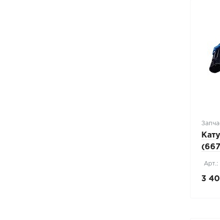
Запча
Кат
(66
Арт.:
3 40