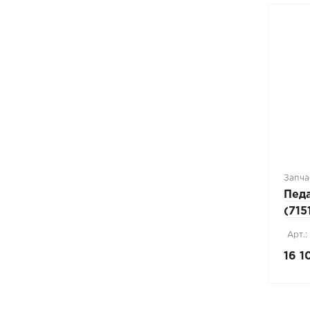
Запча
Педа
(715
Арт.:
16 1