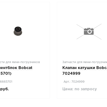
сти для мини-погрузчиков
Запчасти для мини-погрузчи
лентблок Bobcat
Клапан катушки Bobc
65701)
7024999
 6665701
Арт.: 7024999
руб.
Цена: по запросу