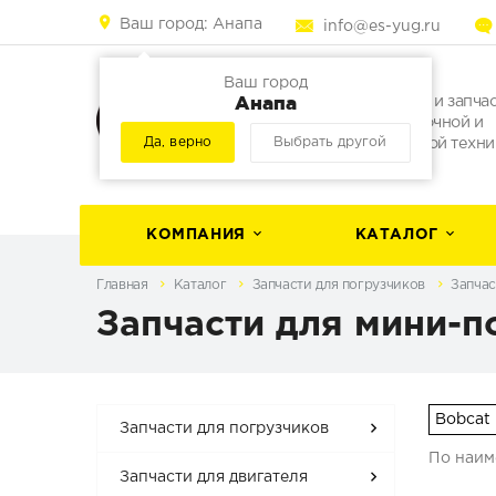
Ваш город:
Анапа
info@es-yug.ru
Ваш город
Анапа
Погрузчики и запча
для погрузочной и
Да, верно
Выбрать другой
строительной техни
КОМПАНИЯ
КАТАЛОГ
Главная
Каталог
Запчасти для погрузчиков
Запчас
Запчасти для мини-п
Bobcat
Запчасти для погрузчиков
По наи
Запчасти для двигателя