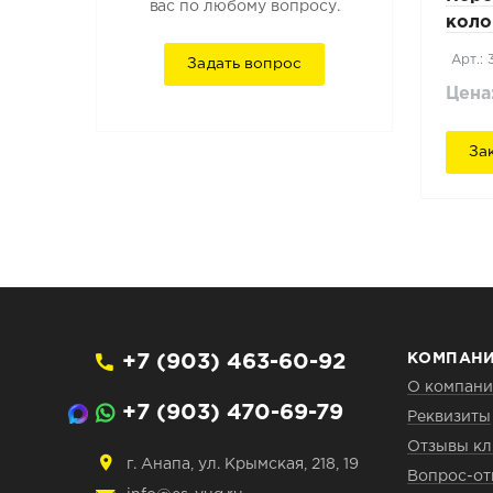
вас по любому вопросу.
коло
16
Арт.:
Задать вопрос
Цена
За
+7 (903) 463-60-92
КОМПАН
О компан
+7 (903) 470-69-79
Реквизиты
Отзывы кл
г. Анапа, ул. Крымская, 218, 19
Вопрос-от