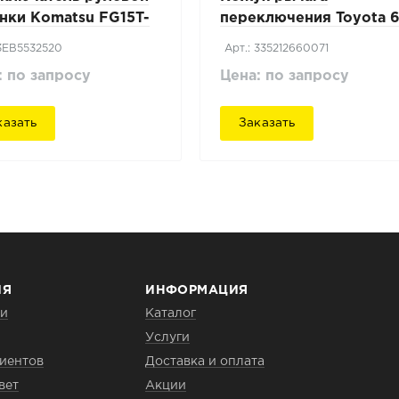
нки Komatsu FG15T-
переключения Toyota 6
8FD15
 3EB5532520
Арт.: 335212660071
: по запросу
Цена: по запросу
казать
Заказать
ИЯ
ИНФОРМАЦИЯ
ии
Каталог
Услуги
иентов
Доставка и оплата
вет
Акции