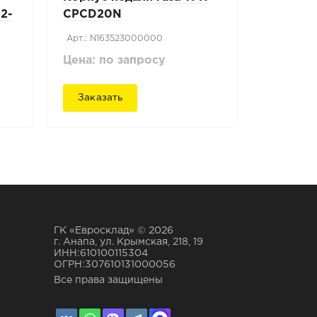
2-
CPCD20N
Арт.: N163523000000
Цена: по запросу
Заказать
ГК «Евросклад» © 2026
г. Анапа, ул. Крымская, 218, 19
ИНН:610100115304
ОГРН:307610131000056
Все права защищены