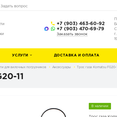
Задать вопрос
П
+7 (903) 463-60-92
сти
Б
+7 (903) 470-69-79
С
ки
г
Заказать звонок
1
УСЛУГИ
ДОСТАВКА И ОПЛАТА
ти для вилочных погрузчиков
Аксессуары
Трос газа Komatsu FG20-1
G20-11
В наличии
Трос газа Koma