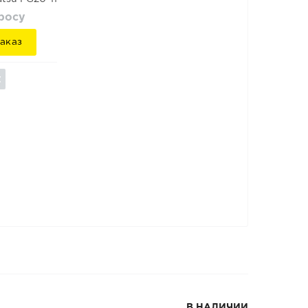
просу
аказ
В НАЛИЧИИ