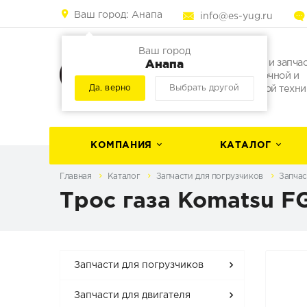
Ваш город:
Анапа
info@es-yug.ru
Ваш город
Анапа
Погрузчики и запча
для погрузочной и
Да, верно
Выбрать другой
строительной техни
КОМПАНИЯ
КАТАЛОГ
Главная
Каталог
Запчасти для погрузчиков
Запчас
Трос газа Komatsu F
Запчасти для погрузчиков
Запчасти для двигателя