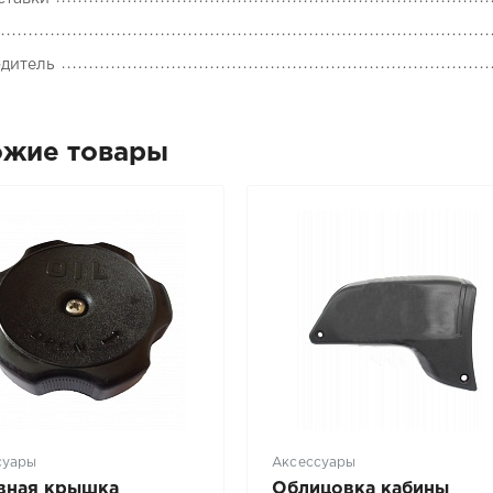
дитель
ожие товары
суары
Аксессуары
вная крышка
Облицовка кабины