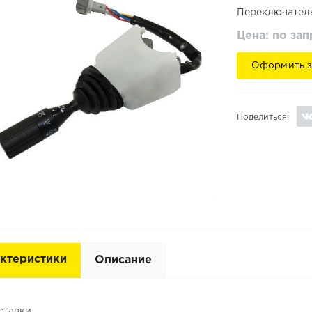
Переключатель
Цена: по за
Оформить з
Поделиться:
ктеристики
Описание
ставки