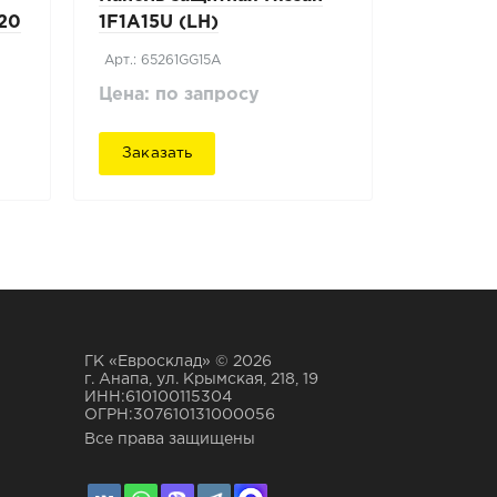
-20
1F1A15U (LH)
Арт.: 65261GG15A
Цена: по запросу
Заказать
ГК «Евросклад» © 2026
г. Анапа, ул. Крымская, 218, 19
ИНН:610100115304
ОГРН:307610131000056
Все права защищены