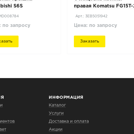
bishi S6S
правая Komatsu FG15T
 MD008784
Арт.: 3EB5051942
: по запросу
Цена: по запросу
казать
Заказать
ИЯ
ИНФОРМАЦИЯ
ии
Каталог
Услуги
иентов
Доставка и оплата
вет
Акции