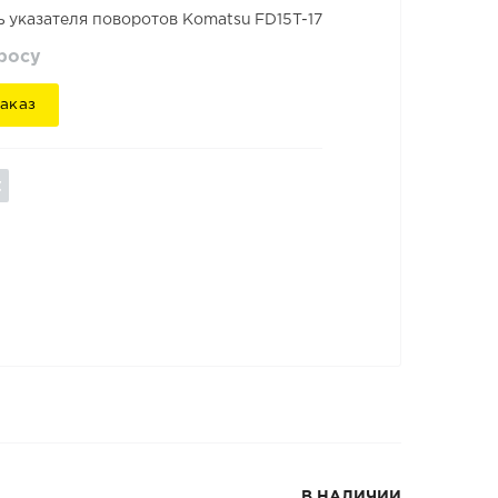
 указателя поворотов Komatsu FD15T-17
просу
аказ
В НАЛИЧИИ