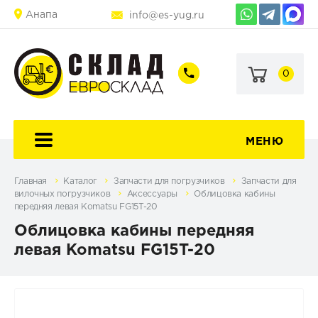
Анапа
info@es-yug.ru
0
+7
+7
(903)
(903)
463-
470-
60-
69-
92
79
МЕНЮ
Главная
Каталог
Запчасти для погрузчиков
Запчасти для
вилочных погрузчиков
Аксессуары
Облицовка кабины
передняя левая Komatsu FG15T-20
Облицовка кабины передняя
левая Komatsu FG15T-20