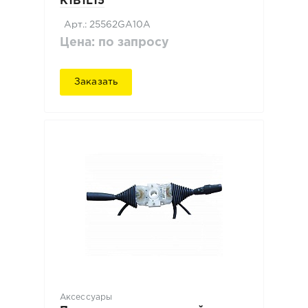
K1B1L15
Арт.: 25562GA10A
Цена: по запросу
Заказать
Аксессуары