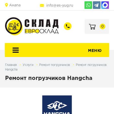
Анапа
info@es-yug.ru
0
+7
+7
(903)
(903)
463-
470-
60-
69-
92
79
МЕНЮ
Главная
Услуги
Ремонт погрузчиков
Ремонт погрузчиков
Hangcha
Ремонт погрузчиков Hangcha